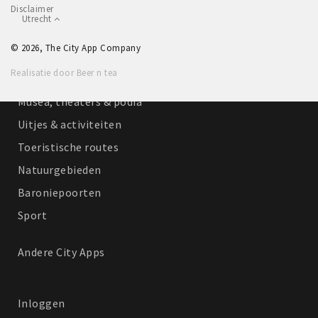
Disclaimer
Winkelgebieden
Utrecht
Parkeren
© 2026, The City App Company
Realisatie door Beer n tea
Bezienswaardigheden
Musea, theaters & podia
Uitjes & activiteiten
Toeristische routes
Natuurgebieden
Baroniepoorten
Sport
Andere City Apps
Inloggen