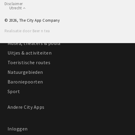
Disclaimer
Winkelgebieden
Utrecht
Parkeren
© 2026, The City App Company
Realisatie door Beer n tea
Bezienswaardigheden
Musea, theaters & podia
Uitjes & activiteiten
Toeristische routes
Natuurgebieden
Baroniepoorten
Sport
Andere City Apps
Inloggen