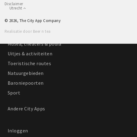
Disclaimer
Winkelgebieden
Utrecht
Parkeren
© 2026, The City App Company
Realisatie door Beer n tea
Bezienswaardigheden
Musea, theaters & podia
Uitjes & activiteiten
Toeristische routes
Natuurgebieden
Baroniepoorten
Sport
Andere City Apps
Inloggen