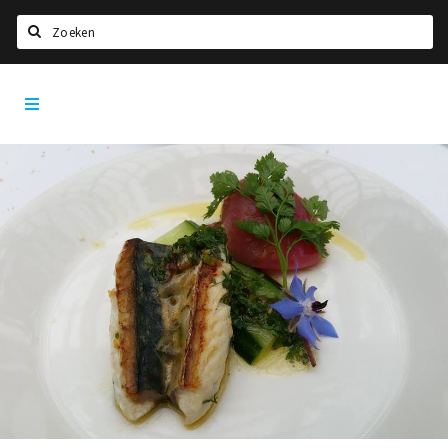
Zoeken
Utrecht
Home
City
App
Agenda
Deals
Party pics
Nieuws, interviews & blogs
Eten
Drinken
Slapen
Recreatief
Winkels