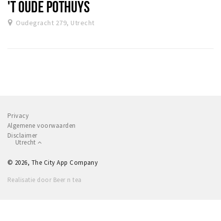
'T OUDE POTHUYS
Oudegracht 279, Utrecht
Privacy
Algemene voorwaarden
Disclaimer
Utrecht
© 2026, The City App Company
Realisatie door Beer n tea