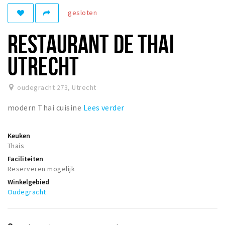
gesloten
Winkelgebieden
Parkeren
RESTAURANT DE THAI
Bezienswaardigheden
UTRECHT
Musea, theaters & podia
Uitjes & activiteiten
oudegracht 273
,
Utrecht
Toeristische routes
modern Thai cuisine
Lees verder
Natuurgebieden
Baroniepoorten
Keuken
Thais
Sport
Faciliteiten
Reserveren mogelijk
Andere City Apps
Winkelgebied
Oudegracht
Inloggen