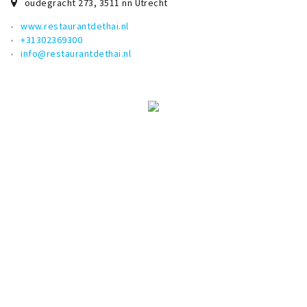
oudegracht 273
,
3511 nn
Utrecht
www.restaurantdethai.nl
+31302369300
info@restaurantdethai.nl