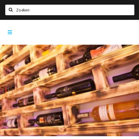
Zoeken
Utrecht
Home
City
App
Agenda
Deals
Party pics
Nieuws, interviews & blogs
Eten
Drinken
Slapen
Recreatief
Winkels