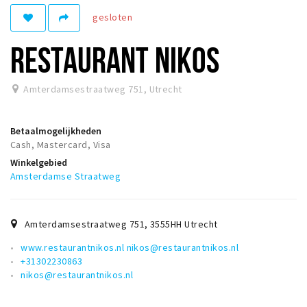
gesloten
Winkelgebieden
Parkeren
RESTAURANT NIKOS
Bezienswaardigheden
Amterdamsestraatweg 751
,
Utrecht
Musea, theaters & podia
Uitjes & activiteiten
Betaalmogelijkheden
Toeristische routes
Cash, Mastercard, Visa
Winkelgebied
Natuurgebieden
Amsterdamse Straatweg
Baroniepoorten
Sport
Amterdamsestraatweg 751
,
3555HH
Utrecht
Andere City Apps
www.restaurantnikos.nl nikos@restaurantnikos.nl
+31302230863
nikos@restaurantnikos.nl
Inloggen