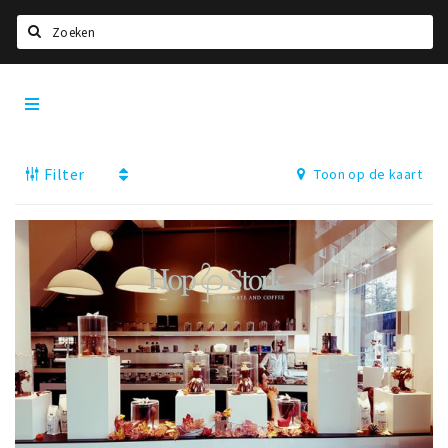
Zoeken
Utrecht
Home
City
App
Agenda
Filter
Toon op de kaart
Deals
Party pics
Nieuws, interviews & blogs
Eten
Drinken
Slapen
Recreatief
Winkels