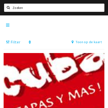
Zoeken
Utrecht
Home
City
App
Agenda
Filter
Toon op de kaart
Deals
Party pics
Nieuws, interviews & blogs
Eten
Drinken
Slapen
Recreatief
Winkels